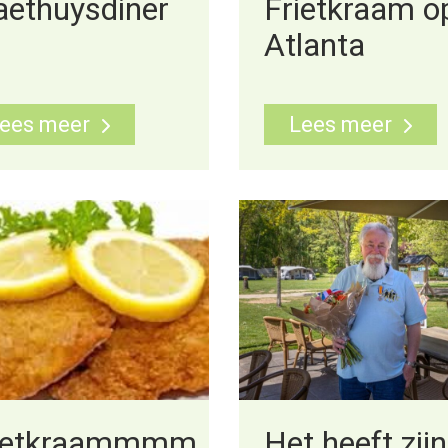
aethuysdiner
Frietkraam o
Atlanta
ees meer
Lees meer
ietkraammmm
Het heeft zij