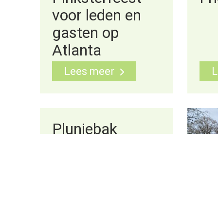
voor leden en
gasten op
Atlanta
Lees meer
L
Plunjebak
gebruiksklaar