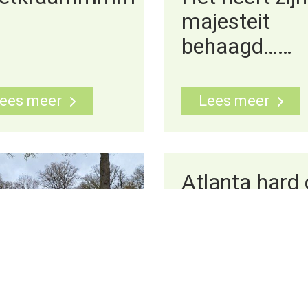
majesteit
behaagd……
ees meer
Lees meer
Atlanta hard
weg naar het
volgende
seizoen