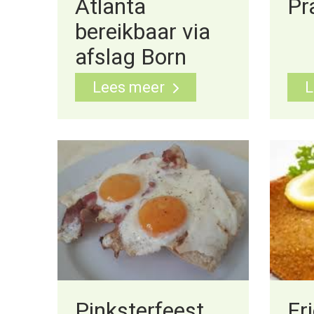
Atlanta
Pr
bereikbaar via
afslag Born
Lees meer
L
Pinksterfeest
Fr