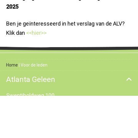
2025
Ben je geïnteresseerd in het verslag van de ALV?
Klik dan
<<hier>>
Home
|
Voor de leden
Atlanta Geleen
Swentiboldweg 100
6167 RK Geleen
+31 6 42 78 43 89
secretaris@atlanta-geleen.nl