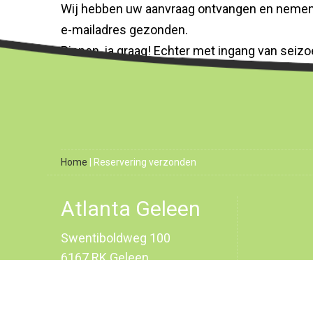
Wij hebben uw aanvraag ontvangen en nemen z
e-mailadres gezonden.
Pinnen, ja graag! Echter met ingang van seizo
Home
|
Reservering verzonden
Atlanta Geleen
Swentiboldweg 100
6167 RK Geleen
+31 6 42 78 43 89
secretaris@atlanta-geleen.nl