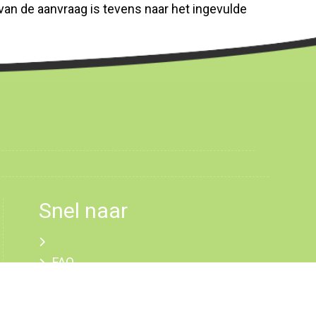
an de aanvraag is tevens naar het ingevulde
Snel naar
FAQ
Veiligheidsprotocol
Gedragscode